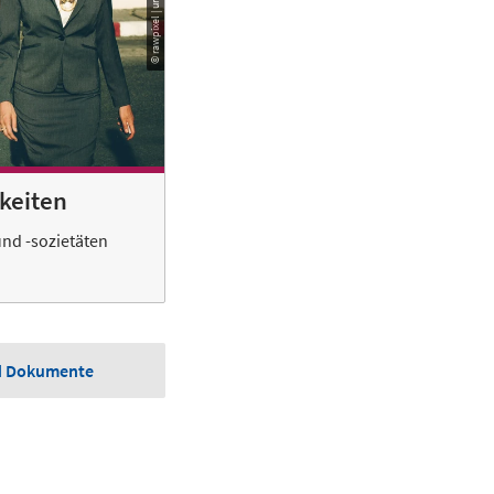
© rawpixel | unsplash.com
keiten
und -sozietäten
d Dokumente