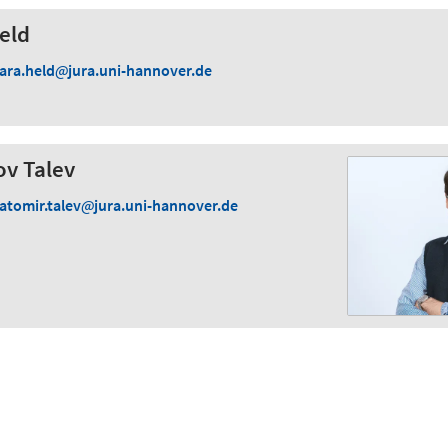
Held
lara.held
jura.uni-hannover.de
ov Talev
latomir.talev
jura.uni-hannover.de