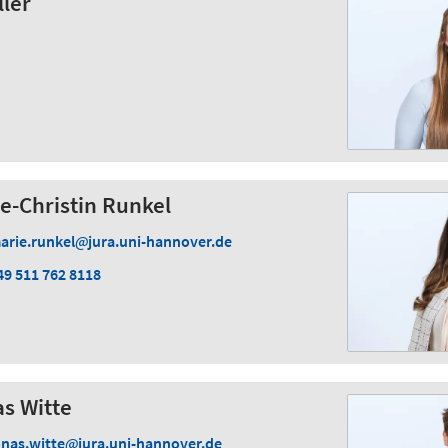
ller
ie-Christin Runkel
arie.runkel
jura.uni-hannover.de
49 511 762 8118
as Witte
onas.witte
jura.uni-hannover.de