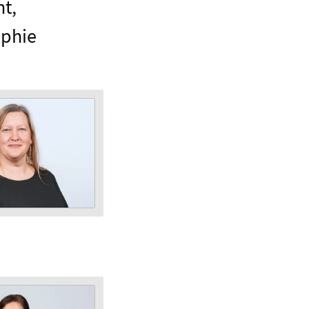
ht,
ophie