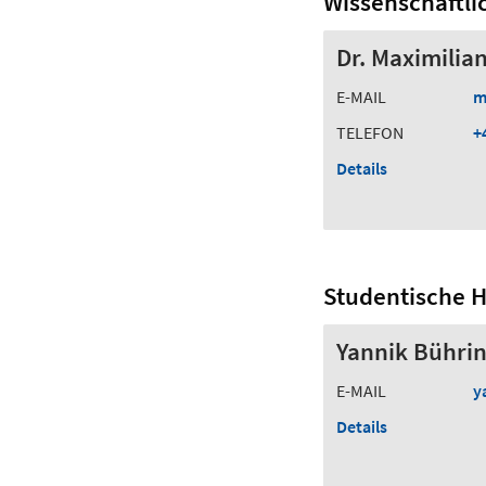
Wissenschaftlic
Dr. Maximilia
E-MAIL
m
TELEFON
+
Details
Studentische Hi
Yannik Bühri
E-MAIL
y
Details