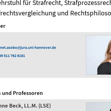
hrstuhl für Strafrecht, Strafprozessrec
frechtsvergleichung und Rechtsphilos
er
anet.asobo
jura.uni-hannover.de
49 511 762 8181
n und Professoren
nne Beck, LL.M. (LSE)