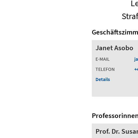
Le
Stra
Geschäftszimm
Janet Asobo
E-MAIL
j
TELEFON
+
Details
Professorinne
Prof. Dr. Susa