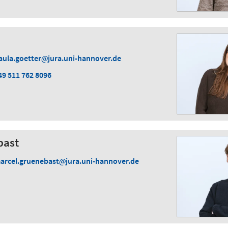
aula.goetter
jura.uni-hannover.de
49 511 762 8096
bast
arcel.gruenebast
jura.uni-hannover.de