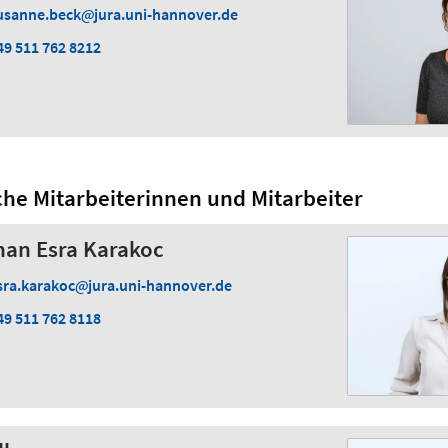
usanne.beck
jura.uni-hannover.de
49 511 762 8212
che Mitarbeiterinnen und Mitarbeiter
yhan Esra Karakoc
sra.karakoc
jura.uni-hannover.de
49 511 762 8118