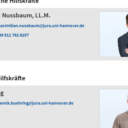
he Hilfskräfte
n Nussbaum, LL.M.
aximilian.nussbaum
jura.uni-hannover.de
49 511 762 8257
lfskräfte
ng
annik.buehring
jura.uni-hannover.de