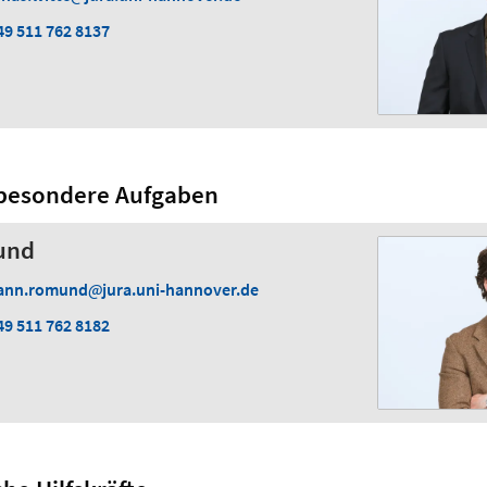
49 511 762 8137
 besondere Aufgaben
und
ann.romund
jura.uni-hannover.de
49 511 762 8182