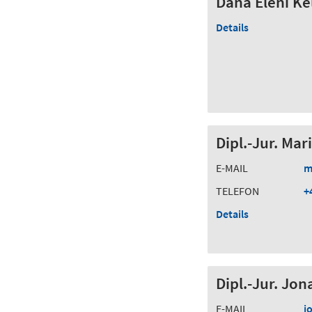
Dana Eleni Ke
Details
Dipl.-Jur. Mar
E-MAIL
m
TELEFON
+
Details
Dipl.-Jur. Jon
E-MAIL
j