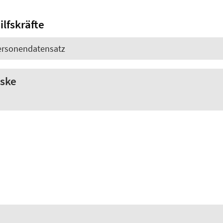
lfskräfte
Personendatensatz
öske