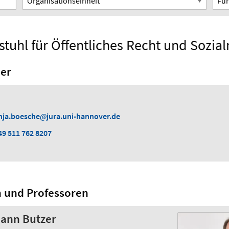
stuhl für Öffentliches Recht und Sozial
er
nja.boesche
jura.uni-hannover.de
49 511 762 8207
n und Professoren
mann Butzer