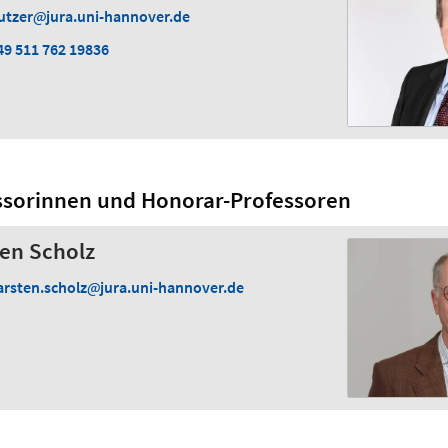
utzer
jura.uni-hannover.de
49 511 762 19836
ssorinnen und Honorar-Professoren
ten Scholz
arsten.scholz
jura.uni-hannover.de