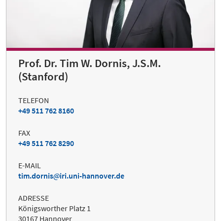
Prof. Dr. Tim W. Dornis, J.S.M.
(Stanford)
TELEFON
+49 511 762 8160
FAX
+49 511 762 8290
E-MAIL
tim.dornis
iri.uni-hannover.de
ADRESSE
Königsworther Platz 1
30167 Hannover