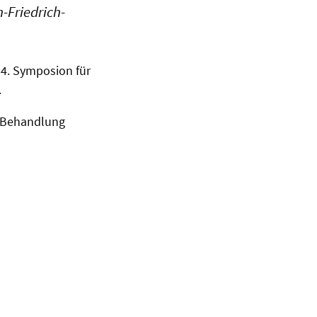
-Friedrich-
54. Symposion für
.
n Behandlung