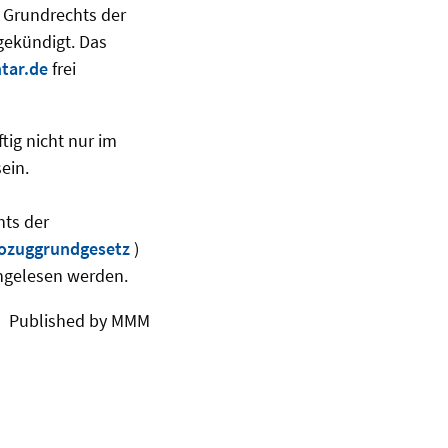
s Grundrechts der
gekündigt. Das
tar.de
frei
tig nicht nur im
ein.
hts der
zuggrundgesetz
)
hgelesen werden.
Published by MMM