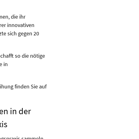
en, die ihr
er innovativen
zte sich gegen 20
chafft so die nötige
e in
eihung finden Sie auf
en in der
xis
ungspraxis sammeln