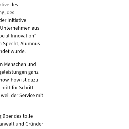
ative des
ng, des
r Initiative
3 Unternehmen aus
ocial Innovation“
n Specht, Alumnus
ündet wurde.
en Menschen und
egeleistungen ganz
Know-how ist dazu
itt für Schritt
weil der Service mit
g über das tolle
tsanwalt und Gründer