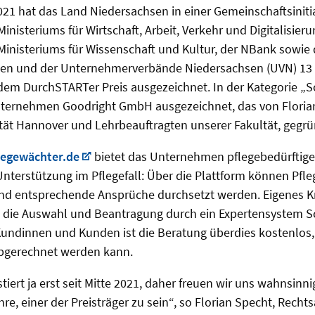
1 hat das Land Niedersachsen in einer Gemeinschaftsiniti
nisteriums für Wirtschaft, Arbeit, Verkehr und Digitalisieru
inisteriums für Wissenschaft und Kultur, der NBank sowie de
hsen und der Unternehmerverbände Niedersachsen (UVN) 1
em DurchSTARTer Preis ausgezeichnet. In der Kategorie „S
ternehmen Goodright GmbH ausgezeichnet, das von Floria
ität Hannover und Lehrbeauftragten unserer Fakultät, gegr
legewächter.de
bietet das Unternehmen pflegebedürftig
nterstützung im Pflegefall: Über die Plattform können Pfl
und entsprechende Ansprüche durchsetzt werden. Eigenes 
 die Auswahl und Beantragung durch ein Expertensystem Schr
 Kundinnen und Kunden ist die Beratung überdies kostenlos, 
bgerechnet werden kann.
iert ja erst seit Mitte 2021, daher freuen wir uns wahnsinni
re, einer der Preisträger zu sein“, so Florian Specht, Rech