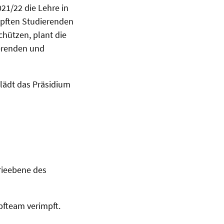
021/22 die Lehre in
impften Studierenden
chützen, plant die
ierenden und
lädt das Präsidium
erieebene des
.
mpfteam verimpft.