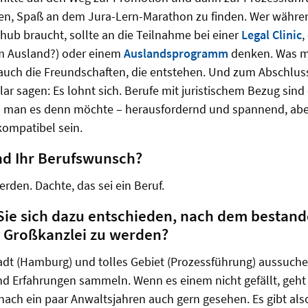
en, Spaß an dem Jura-Lern-Marathon zu finden. Wer währ
hub braucht, sollte an die Teilnahme bei einer
Legal Clinic
,
m Ausland?) oder einem
Auslandsprogramm
denken. Was ma
 auch die Freundschaften, die entstehen. Und zum Abschl
r sagen: Es lohnt sich. Berufe mit juristischem Bezug sind 
man es denn möchte – herausfordernd und spannend, aber 
kompatibel sein.
nd Ihr Berufswunsch?
erden. Dachte, das sei ein Beruf.
ie sich dazu entschieden, nach dem bestan
r Großkanzlei zu werden?
 Stadt (Hamburg) und tolles Gebiet (Prozessführung) aussuche
nd Erfahrungen sammeln. Wenn es einem nicht gefällt, geht
nach ein paar Anwaltsjahren auch gern gesehen. Es gibt als