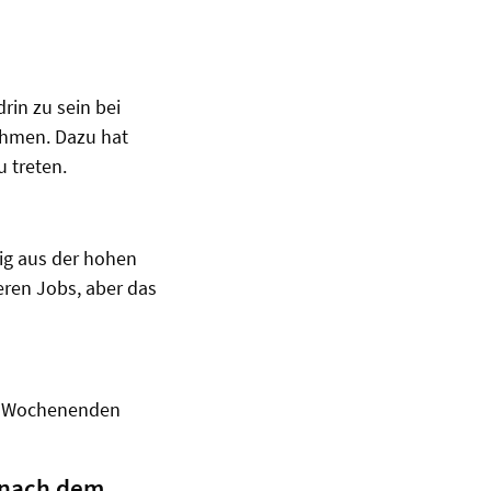
rin zu sein bei
ehmen. Dazu hat
u treten.
fig aus der hohen
eren Jobs, aber das
 An Wochenenden
 nach dem