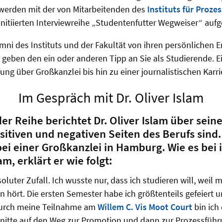
werden mit der von Mitarbeitenden des
Instituts für Proze
initiierten Interviewreihe „Studentenfutter Wegweiser“ aufg
mni des Instituts und der Fakultät von ihren persönlichen 
 geben den ein oder anderen Tipp an Sie als Studierende. Ein
g über Großkanzlei bis hin zu einer journalistischen Karrier
Im Gespräch mit Dr. Oliver Islam
der Reihe berichtet Dr. Oliver Islam über sein
itiven und negativen Seiten des Berufs sind. 
ei einer Großkanzlei in Hamburg. Wie es bei
, erklärt er wie folgt:
oluter Zufall. Ich wusste nur, dass ich studieren will, weil
hört. Die ersten Semester habe ich größtenteils gefeiert u
 Durch meine Teilnahme am
Willem C. Vis Moot Court
bin ich
chnitte auf den Weg zur Promotion und dann zur Prozessfü