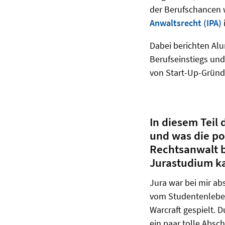
der Berufschancen 
Anwaltsrecht (IPA)
Dabei berichten Alu
Berufseinstiegs und
von Start-Up-Gründun
In diesem Teil 
und was die pos
Rechtsanwalt b
Jurastudium kam
Jura war bei mir abs
vom Studentenleben 
Warcraft gespielt.
ein paar tolle Abs