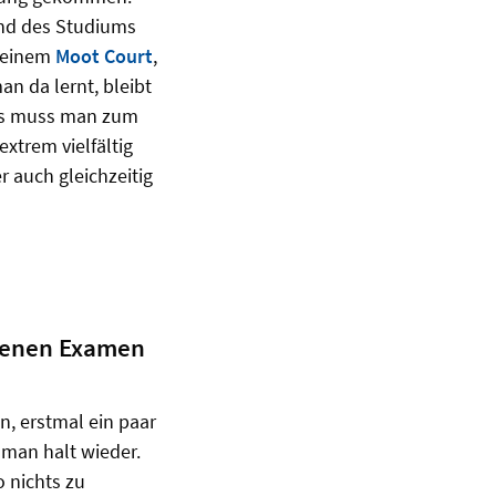
end des Studiums
 einem
Moot Court
,
n da lernt, bleibt
uss muss man zum
extrem vielfältig
auch gleichzeitig
denen Examen
n, erstmal ein paar
 man halt wieder.
o nichts zu