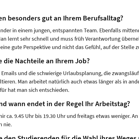
nen besonders gut an Ihrem Berufsalltag?
ander in einem jungen, entspannten Team. Ebenfalls mittend
Man lernt sehr schnell und muss früh Verantwortung übern
ine gute Perspektive und nicht das Gefühl, auf der Stelle z
e die Nachteile an Ihrem Job?
en Emails und die schwierige Urlaubsplanung, die zwangsläu
tieren. Man arbeitet natürlich auch etwas länger als in and
afür hat man sich entschieden.
nd wann endet in der Regel Ihr Arbeitstag?
mir ca. 9.45 Uhr bis 19.30 Uhr und freitags etwas weniger.
h nie.
 den Studierenden für die Wahl ihres Weges