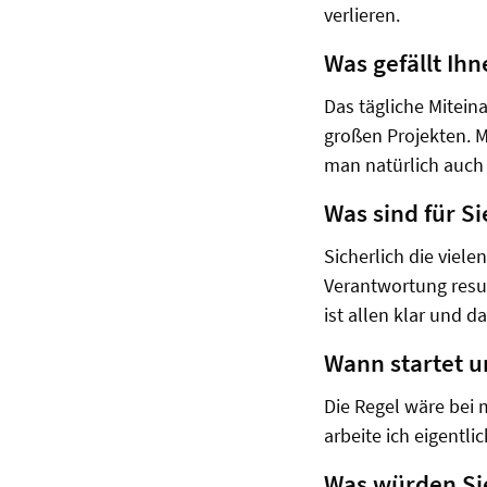
verlieren.
Was gefällt Ih
Das tägliche Mitein
großen Projekten. 
man natürlich auch e
Was sind für Si
Sicherlich die viel
Verantwortung resul
ist allen klar und d
Wann startet u
Die Regel wäre bei 
arbeite ich eigentlic
Was würden Sie