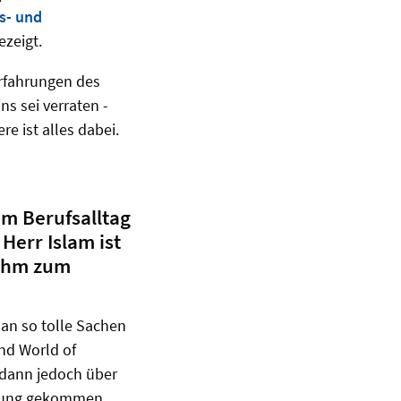
ss- und
ezeigt.
Erfahrungen des
s sei verraten -
e ist alles dabei.
em Berufsalltag
Herr Islam ist
 ihm zum
 man so tolle Sachen
nd World of
 dann jedoch über
hrung gekommen.