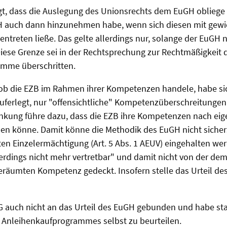
gt, dass die Auslegung des Unionsrechts dem EuGH obliege 
GH auch dann hinzunehmen habe, wenn sich diesen mit gewi
treten ließe. Das gelte allerdings nur, solange der EuGH n
. Diese Grenze sei in der Rechtsprechung zur Rechtmäßigkeit 
mme überschritten.
, ob die EZB im Rahmen ihrer Kompetenzen handele, habe si
uferlegt, nur "offensichtliche" Kompetenzüberschreitunge
nkung führe dazu, dass die EZB ihre Kompetenzen nach e
en könne. Damit könne die Methodik des EuGH nicht sichers
ten Einzelermächtigung (Art. 5 Abs. 1 AEUV) eingehalten werd
rdings nicht mehr vertretbar" und damit nicht von der dem
geräumten Kompetenz gedeckt. Insofern stelle das Urteil de
G auch nicht an das Urteil des EuGH gebunden und habe st
 Anleihenkaufprogrammes selbst zu beurteilen.