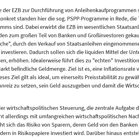
e der EZB zur Durchführung von Anleihenkaufprogrammen s
 Konkret standen hier die sog. PSPP-Programme in Rede, die 
mms sind. Dabei erwirbt die EZB im wesentlichen Staatsanl
en zum großen Teil von Banken und Großinvestoren gekauft.
ische", durch den Verkauf von Staatsanleihen eingenommene
) investieren. Dadurch sollen sich die liquiden Mittel der U
en, erhöhen. Idealerweise führt dies zu "echten" Investitio
arkt befindliche Geldmenge. Ziel ist es, eine Inflationsrate
eses Ziel gilt als ideal, um einerseits Preisstabilität zu gew
Anreiz zu setzen, sein Geld auszugeben und damit die Wirts
r wirtschaftspolitischen Steuerung, die zentrale Aufgabe de
eht allerdings mit umfangreichen wirtschaftspolitischen Nach
ht sich das Risiko von Sparern, deren Geld von den Banken
dern in Risikopapiere investiert wird. Darüber hinaus entst