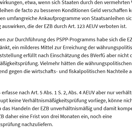
swirkungen, etwa, wenn sich Staaten durch den vermehrten 
leihen de facto zu besseren Konditionen Geld verschaffen 
nen umfangreiche Ankaufprogramme von Staatsanleihen sich
 auswirken, die der EZB durch Art. 123 AEUV verboten ist.
sen zur Durchführung des PSPP-Programms habe sich die EZB
änkt, ein milderes Mittel zur Erreichung der währungspolitis
Feststellung erfüllt nach Einschätzung des BVerfG aber nicht
äßigkeitsprüfung. Vielmehr hätten die währungspolitischen 
d gegen die wirtschafts- und fiskalpolitischen Nachteil
erfasse nach Art. 5 Abs. 1 S. 2, Abs. 4 AEUV aber nur verhä
upt keine Verhältnismäßigkeitsprüfung vorliege, könne nic
ob das Handeln der EZB unverhältnismäßig und damit kompe
B daher eine Frist von drei Monaten ein, noch eine
sprüfung nachzuliefern.