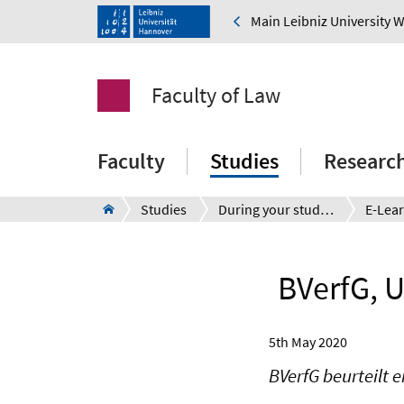
Main Leibniz University 
Faculty of Law
Faculty
Studies
Researc
Studies
During your studies
BVerfG, U
5th May 2020
BVerfG beurteilt 