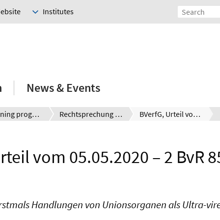
Website
Institutes
h
News & Events
E-Learning programmes
Rechtsprechung kompakt
BVerfG, Urteil vom 05.05.2020 – 2 BvR 859/15 u.a.
rteil vom 05.05.2020 – 2 BvR 8
erstmals Handlungen von Unionsorganen als Ultra-vire