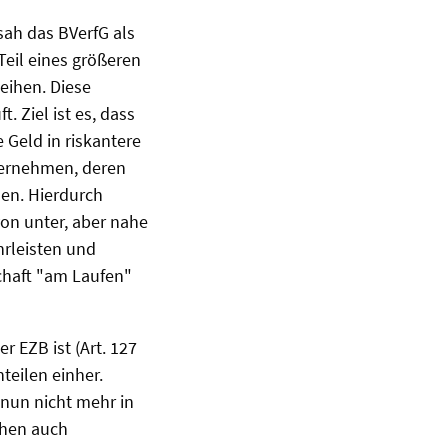
ah das BVerfG als
Teil eines größeren
eihen. Diese
 Ziel ist es, dass
 Geld in riskantere
nternehmen, deren
nen. Hierdurch
 von unter, aber nahe
ährleisten und
chaft "am Laufen"
r EZB ist (Art. 127
teilen einher.
 nun nicht mehr in
ehen auch