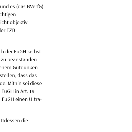
und es (das BVerfG)
chtigen
icht objektiv
der EZB-
ch der EuGH selbst
n zu beanstanden.
igenem Gutdünken
tellen, dass das
e. Mithin sei diese
 EuGH in Art. 19
s EuGH einen Ultra-
attdessen die