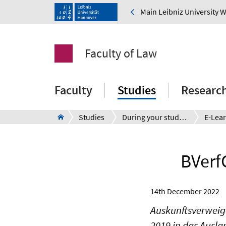
Main Leibniz University 
Faculty of Law
Faculty
Studies
Researc
Studies
During your studies
BVerfG
14th December 2022
Auskunftsverweige
2019 in das Ausl