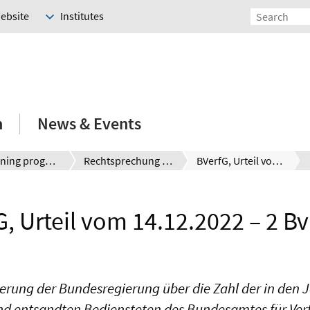
Website
Institutes
h
News & Events
E-Learning programmes
Rechtsprechung kompakt
BVerfG, Urteil vom 14.12.2022 – 2 BvE 8/21
, Urteil vom 14.12.2022 – 2 B
rung der Bundesregierung über die Zahl der in den J
and entsandten Bediensteten des Bundesamtes für Ver