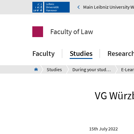
Main Leibniz University 
Faculty of Law
Faculty
Studies
Researc
Studies
During your studies
VG Würzb
15th July 2022