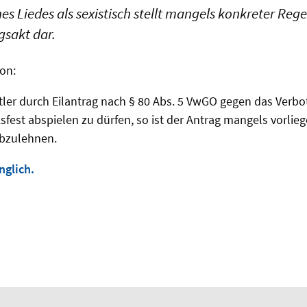
nes Liedes als sexistisch stellt mangels konkreter Re
gsakt dar.
ion:
tler durch Eilantrag nach § 80 Abs. 5 VwGO gegen das Verb
sfest abspielen zu dürfen, so ist der Antrag mangels vorlie
abzulehnen.
nglich.