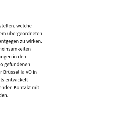
stellen, welche
 dem übergeordneten
entgegen zu wirken.
emeinsamkeiten
ungen in den
 so gefundenen
 Brüssel Ia VO in
ls entwickelt
enden Kontakt mit
den.