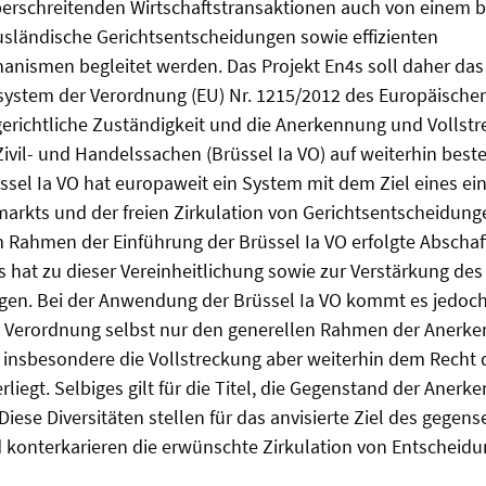
erschreitenden Wirtschaftstransaktionen auch von einem 
usländische Gerichtsentscheidungen sowie effizienten
anismen begleitet werden. Das Projekt En4s soll daher da
system der Verordnung (EU) Nr. 1215/2012 des Europäische
 gerichtliche Zuständigkeit und die Anerkennung und Vollst
ivil- und Handelssachen (Brüssel Ia VO) auf weiterhin bes
üssel Ia VO hat europaweit ein System mit dem Ziel eines ei
arkts und der freien Zirkulation von Gerichtsentscheidung
 Rahmen der Einführung der Brüssel Ia VO erfolgte Abscha
 hat zu dieser Vereinheitlichung sowie zur Verstärkung des
agen. Bei der Anwendung der Brüssel Ia VO kommt es jedoch
e Verordnung selbst nur den generellen Rahmen der Anerk
, insbesondere die Vollstreckung aber weiterhin dem Recht 
rliegt. Selbiges gilt für die Titel, die Gegenstand der Aner
Diese Diversitäten stellen für das anvisierte Ziel des gegens
 konterkarieren die erwünschte Zirkulation von Entscheidun