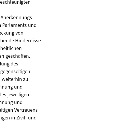
beschleunigten
s Anerkennungs-
n Parlaments und
reckung von
tehende Hindernisse
nheitlichen
en geschaffen.
ffung des
 gegenseitigen
 weiterhin zu
ennung und
des jeweiligen
kennung und
eitigen Vertrauens
gen in Zivil- und