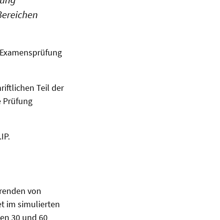
Bereichen
en Examensprüfung
iftlichen Teil der
e Prüfung
IP.
erenden von
t im simulierten
hen 30 und 60