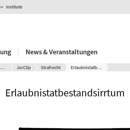
Institute
hung
News & Veranstaltungen
E-Learning-Angebote
JurClip
Strafrecht
Erlaubnistatbestandsirrtum
Erlaubnistatbestandsirrtum