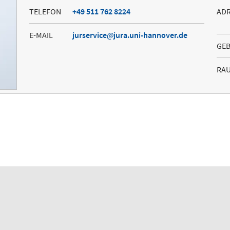
TELEFON
+49 511 762 8224
AD
E-MAIL
jurservice
jura.uni-hannover.de
GE
RA