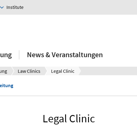
Institute
hung
News & Veranstaltungen
rung
Law Clinics
Legal Clinic
leitung
Legal Clinic