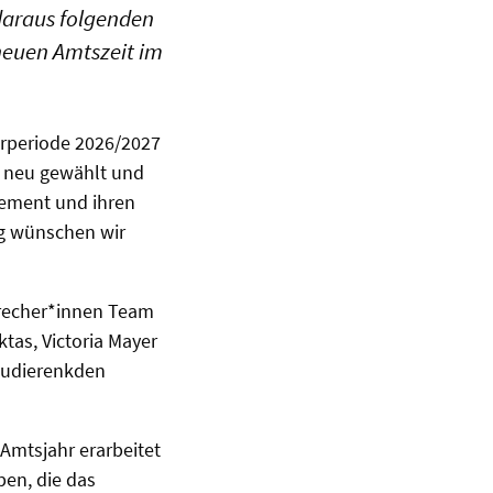
daraus folgenden
neuen Amtszeit im
urperiode 2026/2027
n neu gewählt und
agement und ihren
eg wünschen wir
precher*innen Team
tas, Victoria Mayer
Studierenkden
Amtsjahr erarbeitet
ben, die das