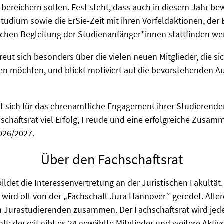
bereichern sollen. Fest steht, dass auch in diesem Jahr b
udium sowie die ErSie-Zeit mit ihren Vorfeldaktionen, der 
ichen Begleitung der Studienanfänger*innen stattfinden we
reut sich besonders über die vielen neuen Mitglieder, die sic
en möchten, und blickt motiviert auf die bevorstehenden 
kt sich für das ehrenamtliche Engagement ihrer Studieren
chaftsrat viel Erfolg, Freude und eine erfolgreiche Zusamm
026/2027.
Über den Fachschaftsrat
ildet die Interessenvertretung an der Juristischen Fakultät.
ird oft von der „Fachschaft Jura Hannover“ geredet. Allerd
en Jurastudierenden zusammen. Der Fachschaftsrat wird jed
t; derzeit gibt es 24 gewählte Mitglieder und weitere Aktive