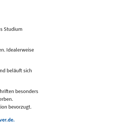
es Studium
en. Idealerweise
d beläuft sich
chriften besonders
erben.
ion bevorzugt.
ver.de.