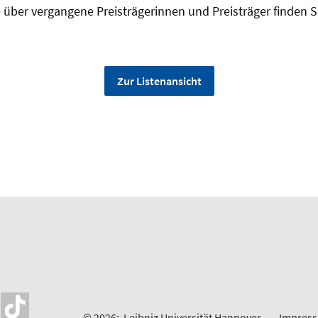
e über vergangene Preisträgerinnen und Preisträger finden 
Zur Listenansicht
© 2026:
Leibniz Universität Hannover
Impres