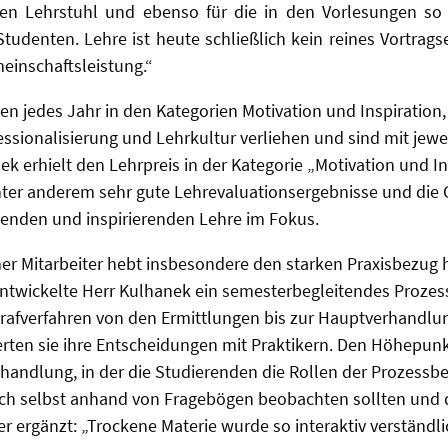
en Lehrstuhl und ebenso für die in den Vorlesungen so 
udenten. Lehre ist heute schließlich kein reines Vortragse
meinschaftsleistung.“
en jedes Jahr in den Kategorien Motivation und Inspiration,
essionalisierung und Lehrkultur verliehen und sind mit jewe
nek erhielt den Lehrpreis in der Kategorie „Motivation und In
ter anderem sehr gute Lehrevaluationsergebnisse und die 
ßenden und inspirierenden Lehre im Fokus.
her Mitarbeiter hebt insbesondere den starken Praxisbezug h
entwickelte Herr Kulhanek ein semesterbegleitendes Prozess
rafverfahren von den Ermittlungen bis zur Hauptverhandlun
rten sie ihre Entscheidungen mit Praktikern. Den Höhepunk
handlung, in der die Studierenden die Rollen der Prozessbe
h selbst anhand von Fragebögen beobachten sollten und die
r ergänzt: „Trockene Materie wurde so interaktiv verständl