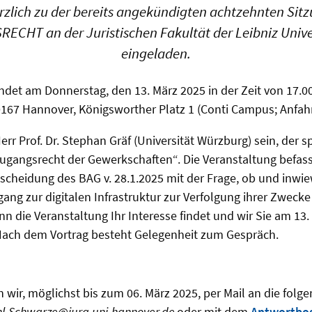
rzlich zu der bereits angekündigten achtzehnten Sit
CHT an der Juristischen Fakultät der Leibniz Univ
eingeladen.
indet am Donnerstag, den 13. März 2025
in der Zeit von 17.0
167 Hannover, Königsworther Platz 1 (Conti Campus; Anfahrt
err Prof. Dr. Stephan Gräf
(Universität Würzburg) sein, der 
Zugangsrecht der Gewerkschaften“. Die Veranstaltung befass
scheidung des BAG v. 28.1.2025 mit der Frage, ob und inwie
ng zur digitalen Infrastruktur zur Verfolgung ihrer Zweck
nn die Veranstaltung Ihr Interesse findet und wir Sie am 13
Nach dem Vortrag besteht Gelegenheit zum Gespräch.
wir, möglichst bis zum 06. März 2025,
per Mail an die folg
hl-Schwarze
@
jura.uni-hannover.de
oder mit dem
Antwortbo