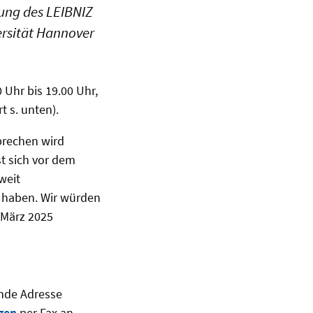
zung des LEIBNIZ
ersität Hannover
0 Uhr bis 19.00 Uhr,
 s. unten).
sprechen wird
t sich vor dem
weit
e haben. Wir würden
. März 2025
ende Adresse
gen
per Fax an