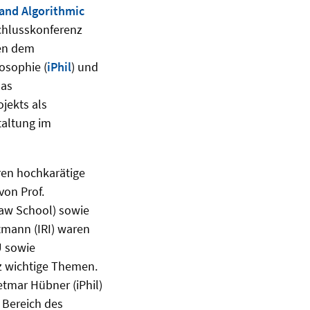
 and Algorithmic
schlusskonferenz
ben dem
losophie (
iPhil
) und
das
jekts als
taltung im
ren hochkarätige
von Prof.
 Law School) sowie
stmann (IRI) waren
U sowie
z wichtige Themen.
etmar Hübner (iPhil)
 Bereich des