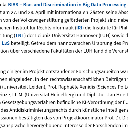
jekt
BIAS – Bias and Discrimination in Big Data Processing
t am 27. und 28. April mit internationalen Gästen seine Ab
em von der Volkswagenstiftung geförderten Projekt sind ne
chen Institut für Rechtsinformatik (
IRI
) die Institute für Phi
itung (
TNT
) der Leibniz Universität Hannover (LUH) sowie 
m
L3S
beteiligt. Getreu dem hannoverschen Ursprung des Pro
ion über verschiedene Fakultäten der LUH fand die Verans
ung einiger im Projekt entstandener Forschungsarbeiten wa
nen eingeladen. In den rechtswissenschaftlichen Beiträgen 
 (Universiteit Leiden), Prof. Raphaële Xenidis (Sciences Po
Heinze, LL.M. (Universität Heidelberg) und Dipl.-Jur. Jan Hor
m Gesetzgebungsverfahren befindliche KI-Verordnung der E
es Antidiskriminierungsrechts durch künstliche Intelligen
ussionen bestätigten das von Projektkoordinator Prof. Dr. Di
gsansprache hervorgehobene Interesse der Forschenden im