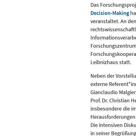
Das Forschungspro
Decision-Making
ha
veranstaltet. An d
rechtswissenschaftli
Informationsverarbe
Forschungszentru
Forschungskooperat
Leibnizhaus statt.
Neben der Vorstell
externe Referent*in
Gianclaudio Malgieri
Prof. Dr. Christian 
insbesondere die i
Herausforderungen d
Die intensiven Disk
in seiner Begrüßun