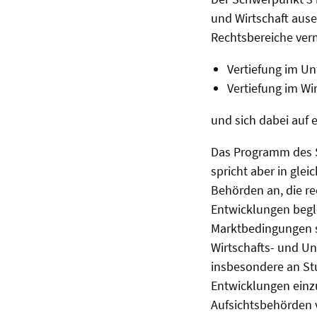
und Wirtschaft aus
Rechtsbereiche verm
Vertiefung im Un
Vertiefung im Wir
und sich dabei auf e
Das Programm des SP
spricht aber in gle
Behörden an, die r
Entwicklungen begle
Marktbedingungen s
Wirtschafts- und U
insbesondere an Stu
Entwicklungen einzu
Aufsichtsbehörden v