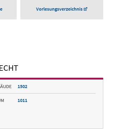
he
Vorlesungsverzeichnis
RECHT
BÄUDE
1502
UM
1011