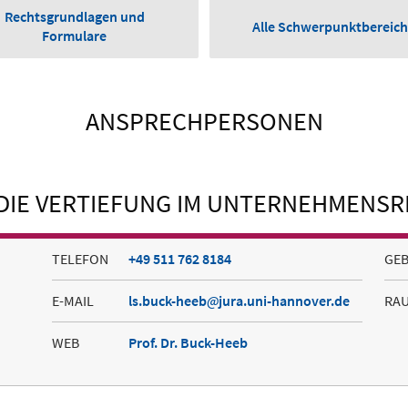
Rechtsgrundlagen und
Alle Schwerpunktbereic
Formulare
ANSPRECHPERSONEN
DIE VERTIEFUNG IM UNTERNEHMENS
TELEFON
+49 511 762 8184
GE
E-MAIL
ls.buck-heeb
jura.uni-hannover.de
RA
WEB
Prof. Dr. Buck-Heeb