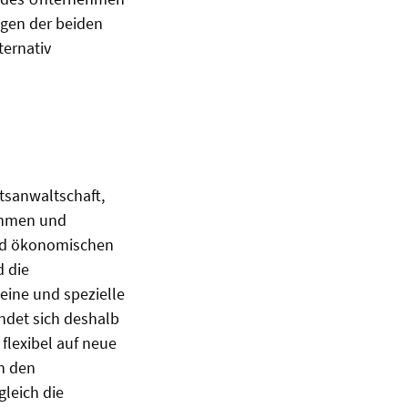
agen der beiden
ternativ
tsanwaltschaft,
nehmen und
und ökonomischen
d die
eine und spezielle
ndet sich deshalb
flexibel auf neue
n den
gleich die