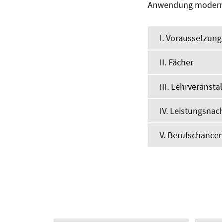
Anwendung moderner
I. Voraussetzun
II. Fächer
III. Lehrveranst
IV. Leistungsna
V. Berufschance