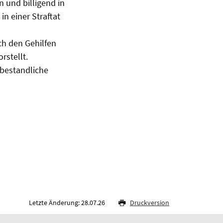
n und billigend in
n einer Straftat
ch den Gehilfen
rstellt.
tbestandliche
Letzte Änderung: 28.07.26
Druckversion