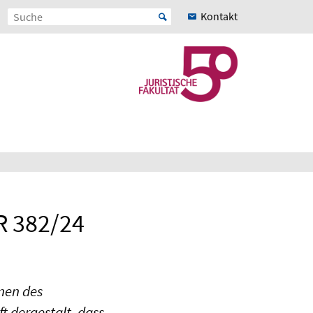
Kontakt
R 382/24
nen des
 dergestalt, dass