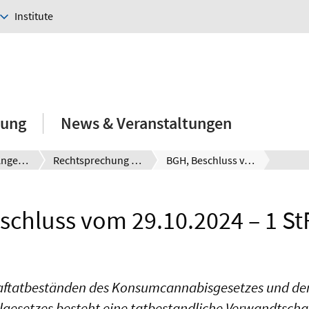
Institute
hung
News & Veranstaltungen
E-Learning-Angebote
Rechtsprechung kompakt
BGH, Beschluss vom 29.10.2024 – 1 StR 382/24
schluss vom 29.10.2024 – 1 St
aftatbeständen des Konsumcannabisgesetzes und de
esetzes besteht eine tatbestandliche Verwandtschaft