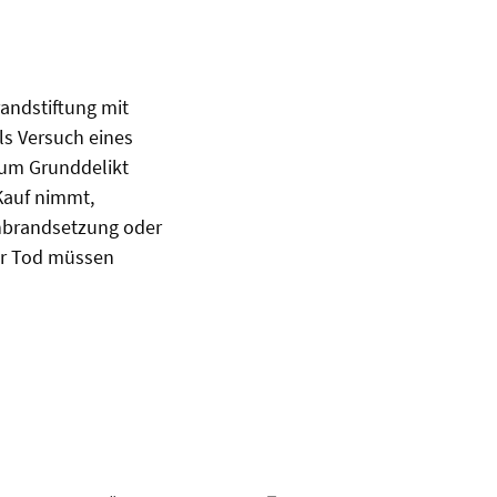
randstiftung mit
ls Versuch eines
 zum Grunddelikt
 Kauf nimmt,
Inbrandsetzung oder
der Tod müssen