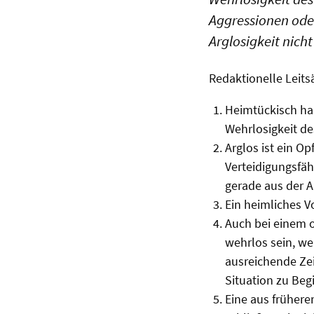
Aggressionen oder
Arglosigkeit nicht
Redaktionelle Leits
Heimtückisch ha
Wehrlosigkeit d
Arglos ist ein Op
Verteidigungsfäh
gerade aus der Ar
Ein heimliches V
Auch bei einem o
wehrlos sein, w
ausreichende Ze
Situation zu Beg
Eine aus frühere