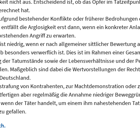
keit nicht aus. Entscheidend ist, ob das Opfer im Tatzeitpun
erechnet hat.
aufgrund bestehender Konflikte oder früherer Bedrohungen
entfällt die Arglosigkeit erst dann, wenn ein konkreter Anla
rstehenden Angriff zu erwarten.
st niedrig, wenn er nach allgemeiner sittlicher Bewertung au
b besonders verwerflich ist. Dies ist im Rahmen einer Ges
 der Tatumstände sowie der Lebensverhältnisse und der Pe
ilen. Maßgeblich sind dabei die Wertvorstellungen der Rech
Deutschland.
strafung von Kontrahenten, zur Machtdemonstration oder 
htfertigen aber regelmäßig die Annahme niedriger Beweggrün
 wenn der Täter handelt, um einem ihm nahestehenden Tatb
zu gefallen.
ch.