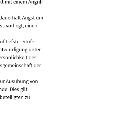
kt mit einem Angriff
 dauerhaft Angst um
ss vorliegt, einen
f tiefster Stufe
amtwürdigung unter
rsönlichkeit des
tsgemeinschaft der
zur Ausübung von
de. Dies gilt
eteiligten zu