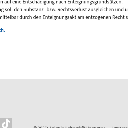
rn auf eine Entschädigung nach Enteignungsgrundsätzen.
g soll den Substanz- bzw. Rechtsverlust ausgleichen und u
ittelbar durch den Enteignungsakt am entzogenen Recht se
ch.
© 2026:
Leibniz Universität Hannover
Impres