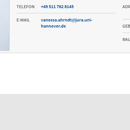
TELEFON
+49 511 762 8145
AD
E-MAIL
vanessa.ahrndt
jura.uni-
hannover.de
GE
RA