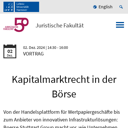
English
Juristische Fakultät
02. Dez. 2024
| 14:30 - 16:00
02
VORTRAG
Dez.
Kapitalmarktrecht in der
Börse
Von der Handelsplattform für Wertpapiergeschäfte bis
zum Anbieter von innovativen Infrastrukturlösungen:
Boerse Stuttgart Group macht vor, wie Unternehmen