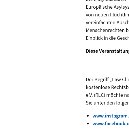
Europäische Asylsys
von neuen Flüchtli
vereinfachten Absc
Menschenrechten bef
Einblick in die Ge
Diese Veranstaltung
Der Begriff „Law Cl
kostenlose Rechtsb
e.V. (RLC) möchte n
Sie unter den folge
www.instagram.
www.facebook.c