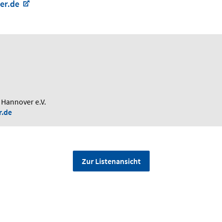
er.de
 Hannover e.V.
r.de
Zur Listenansicht