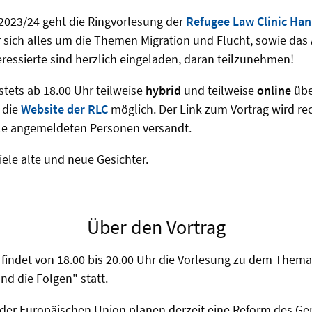
2023/24 geht die Ringvorlesung der
Refugee Law Clinic Han
 sich alles um die Themen Migration und Flucht, sowie das
teressierte sind herzlich eingeladen, daran teilzunehmen!
stets ab 18.00 Uhr teilweise
hybrid
und teilweise
online
übe
 die
Website der RLC
möglich. Der Link zum Vortrag wird rec
lle angemeldeten Personen versandt.
iele alte und neue Gesichter.
Über den Vortrag
 findet von 18.00 bis 20.00 Uhr die Vorlesung zu dem Them
nd die Folgen" statt.
n der Europäischen Union planen derzeit eine Reform des 