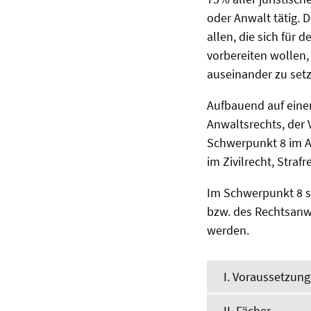
oder Anwalt tätig.
allen, die sich für 
vorbereiten wollen
auseinander zu set
Aufbauend auf einem
Anwaltsrechts, der 
Schwerpunkt 8 im An
im Zivilrecht, Straf
Im Schwerpunkt 8 so
bzw. des Rechtsanwa
werden.
I. Voraussetzun
II. Fächer