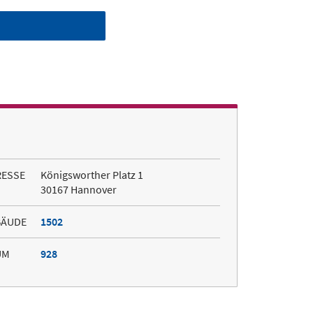
RESSE
Königsworther Platz 1
30167 Hannover
BÄUDE
1502
UM
928