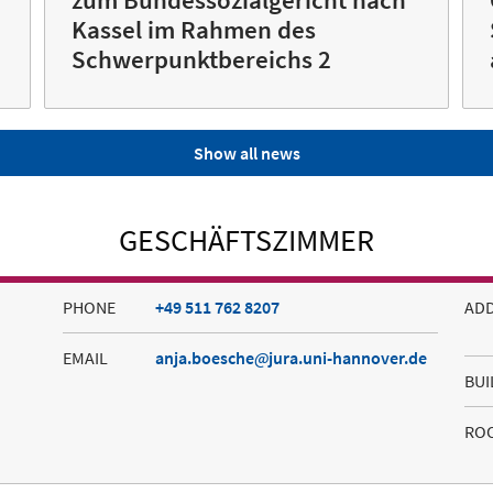
Kassel im Rahmen des
Schwerpunktbereichs 2
Show all news
GESCHÄFTSZIMMER
PHONE
+49 511 762 8207
AD
EMAIL
anja.boesche
jura.uni-hannover.de
BUI
RO