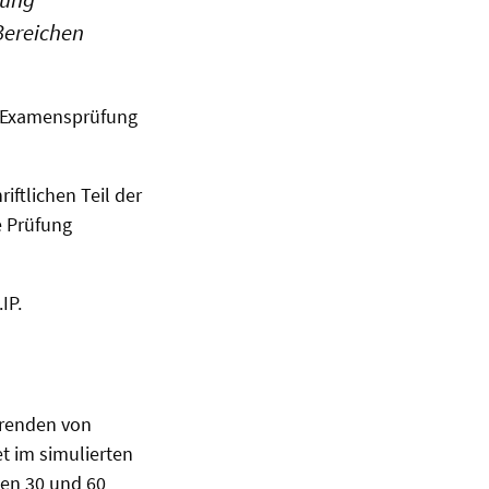
Bereichen
en Examensprüfung
iftlichen Teil der
e Prüfung
IP.
erenden von
t im simulierten
hen 30 und 60