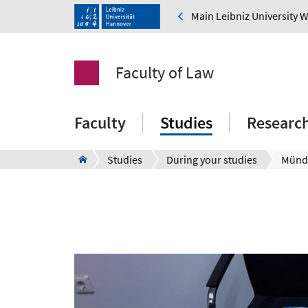
Main Leibniz University 
Faculty of Law
Faculty
Studies
Researc
Studies
During your studies