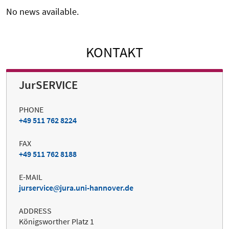
No news available.
KONTAKT
JurSERVICE
PHONE
+49 511 762 8224
FAX
+49 511 762 8188
E-MAIL
jurservice
jura.uni-hannover.de
ADDRESS
Königsworther Platz 1