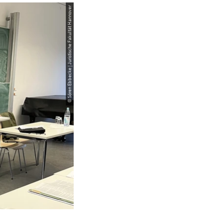
© Sören Ebbecke | Juristische Fakultät Hannover