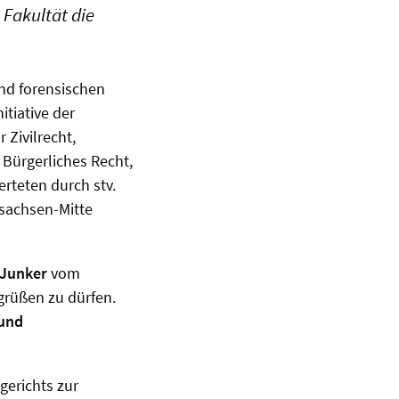
 Fakultät die
nd forensischen
tiative der
r Zivilrecht,
r Bürgerliches Recht,
rteten durch stv.
rsachsen-Mitte
 Junker
vom
grüßen zu dürfen.
 und
gerichts zur