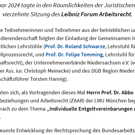
ar 2024 tagte in den Räumlichkeiten der Juristischen
vierzehnte Sitzung des
Leibniz Forum Arbeitsrecht
.
te Teilnehmerinnen und Teilnehmer aus der betrieblichen u
udierendenschaft folgten der Einladung der Gemeinsamen Ini
tlichen Lehrstühle (
Prof. Dr. Roland Schwarze
, Lehrstuhl fü
vilprozessrecht, und
Prof. Dr. Felipe Temming
, Lehrstuhl fü
haftsrecht), der Unternehmerverbände Niedersachsen e.V. (ve
r Ass. iur. Christoph Meinecke) und des DGB Region Niede
schäftsführer Torsten Hannig).
euten sich, als Vortragenden dieses Mal
Herrn Prof. Dr. Abbo
sbeziehungen und Arbeitsrecht (ZAAR) der LMU München be
sprach zu dem Thema
„Individuelle Entgeltvereinbarungen
.
 neueste Entwicklung der Rechtsprechung des Bundesarbeits