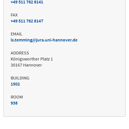
+49 511 762 8141
FAX
+49 511 762 8147
EMAIL
ls.temming
jura.uni-hannover.de
ADDRESS
Königsworther Platz 1
30167 Hannover
BUILDING
1502
ROOM
938